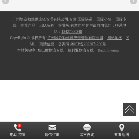
广州埃迩勒丝供应链管理有限公司,专营
国际快递
国际小包
国际专
线
推荐产品
FBA头程
等业务,有意向的客户请咨询我们，联系电
话：
13427560340
CopyRight © 版权所有:
广州埃迩勒丝供应链管理有限公司
网站地图
X
ML
商情信息
备案号:
粤ICP备2022071200号
本站关键字:
黎巴嫩物流专线
叙利亚物流专线
Baidu Sitemap
电话咨询
短信咨询
留言咨询
查看地图