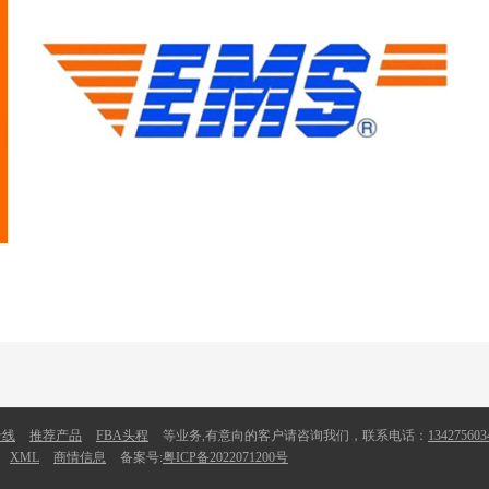
专线
推荐产品
FBA头程
等业务,有意向的客户请咨询我们，联系电话：
134275603
XML
商情信息
备案号:
粤ICP备2022071200号