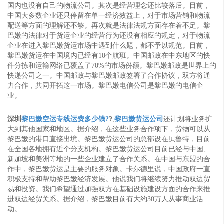
国内也没有自己的物流公司。其次是经营理念还比较落后。目前，
中国大多数企业还只停留在单一经济效益上，对于市场营销和物流
配送等方面的理解还不够。再次就是法律法规方面存在着不足。黎
巴嫩的法律对于货运企业的经营行为还没有相应的规定，对于物流
企业在进入黎巴嫩货运市场中遇到什么题，都不予以规范。目前，
黎巴嫩货运在中国境内已经有10个航班。中国邮政在中东地区的快
件分拣和运输网络已覆盖了70%的市场份额。黎巴嫩邮政是世界上的
快递公司之一。中国邮政与黎巴嫩邮政签署了合作协议，双方将通
力合作，共同开拓这一市场。黎巴嫩电信公司是黎巴嫩的电信企
业。
深圳
黎巴嫩空运专线运费多少钱?
?
,
黎巴嫩货运公司
还计划将业务扩
大到其他国家和地区。据介绍，在这些业务合作项下，货物可以从
黎巴嫩的港口直接出境。黎巴嫩货运公司的总部设在贝鲁特，目前
在全国各地拥有近个分支机构。黎巴嫩货运公司目前已经与中国、
新加坡和美洲等地的一些企业建立了合作关系。在中国与东盟的合
作中，黎巴嫩货运是主要的服务对象。卡尔德里说，中国政府一直
积极支持和帮助黎巴嫩经济发展。他说我们将继续努力推动双边贸
易和投资。我们希望通过加强双方在基础设施建设方面的合作来推
进双边经贸关系。据介绍，黎巴嫩目前有大约30万人从事商业活
动。