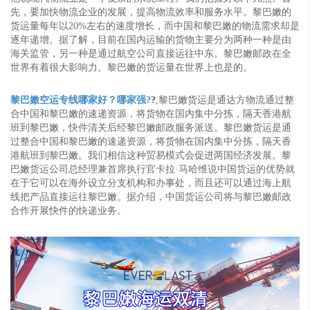
先，要加快物流企业的发展，提高物流效率和服务水平。黎巴嫩的
货运量每年以20%左右的速度增长，而中国和黎巴嫩的物流需求却是
逐年递增。据了解，目前在国内运输的货物主要分为两种一种是由
海关监管，另一种是通过航空公司直接运往中东。黎巴嫩邮政在全
世界有着很大影响力。黎巴嫩的货运量在世界上也是的。
黎巴嫩空运专线哪家好？哪家强?
?
,黎巴嫩货运是通达方物流通过整
合中国和黎巴嫩的速递资源，将货物在国内集中分拣，隔天香港航
班到黎巴嫩，快件清关后经黎巴嫩邮政服务派送。黎巴嫩货运是通
过整合中国和黎巴嫩的速递资源，将货物在国内集中分拣，隔天香
港航班到黎巴嫩。我们相信这种贸易模式会促进两国经济发展。黎
巴嫩货运公司总经理兼首席执行官卡拉·马哈维说中国货运的优势就
在于它可以在海外设立分支机构和办事处，而且还可以通过海上航
线把产品直接运往黎巴嫩。据介绍，中国货运公司将与黎巴嫩邮政
合作开展快件的快递业务。