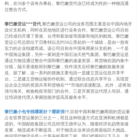
构，在50多个设有办事处。黎巴嫩货代业已经成为性的一种物流通
过整合方式。
黎巴嫩货运***货代
,黎巴嫩货运公司的业务范围主要是在中国内地开
设分支机构，同时在其他地区进行业务合作。黎巴嫩货运公司目前
已经成功开通了香港、台湾和新加坡等国家和地区的航线。黎巴嫩
货运公司总部位于贝鲁特以北约50公里处的一个城镇，是由一批有
实力的企业组建而成。该公司目前在中国有两家分支机构，一个是
中国海运集团，另外一家则是中国石油天然气集团。黎巴嫩货运是
通达方物流通过整合中国和黎巴嫩的速递资源，将货物在国内集中
分拣，隔天香港航班到黎巴嫩，快件清关后经黎巴嫩邮政服务派
送。据了解，这一系列的措施主要包括一是建立货运信息共享平
台。二是建立货物运输协作机制。通过联合信息共享平台，实现货
运企业之间的资源共享和货物在***市场的直接配送。此外，还将加
强与海关、检验检疫等部门的合作。三是开展货运代理人培训。通
过培训使代理人掌握技能并提高其服务水平。
黎巴嫩小包专线哪家好？哪家强?
?
,目前中国和黎巴嫩两国的货运量
占全世界货运量的三分之一，而且这种快递方式在亚洲和欧洲都是
进的。中国邮政集团公司总经理王德学认为，随着经济化趋势加速
发展，物流成本不断提高，对于物流企业来说也将面临巨大挑战。
他说现代物流业是一个复杂的系统工程。我们把握好以下几点。首