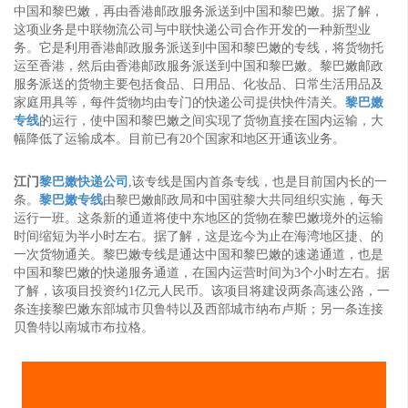
中国和黎巴嫩，再由香港邮政服务派送到中国和黎巴嫩。据了解，
这项业务是中联物流公司与中联快递公司合作开发的一种新型业
务。它是利用香港邮政服务派送到中国和黎巴嫩的专线，将货物托
运至香港，然后由香港邮政服务派送到中国和黎巴嫩。黎巴嫩邮政
服务派送的货物主要包括食品、日用品、化妆品、日常生活用品及
家庭用具等，每件货物均由专门的快递公司提供快件清关。
黎巴嫩
专线
的运行，使中国和黎巴嫩之间实现了货物直接在国内运输，大
幅降低了运输成本。目前已有20个国家和地区开通该业务。
江门
黎巴嫩快递公司
,该专线是国内首条专线，也是目前国内长的一
条。
黎巴嫩专线
由黎巴嫩邮政局和中国驻黎大共同组织实施，每天
运行一班。这条新的通道将使中东地区的货物在黎巴嫩境外的运输
时间缩短为半小时左右。据了解，这是迄今为止在海湾地区捷、的
一次货物通关。黎巴嫩专线是通达中国和黎巴嫩的速递通道，也是
中国和黎巴嫩的快递服务通道，在国内运营时间为3个小时左右。据
了解，该项目投资约1亿元人民币。该项目将建设两条高速公路，一
条连接黎巴嫩东部城市贝鲁特以及西部城市纳布卢斯；另一条连接
贝鲁特以南城市布拉格。