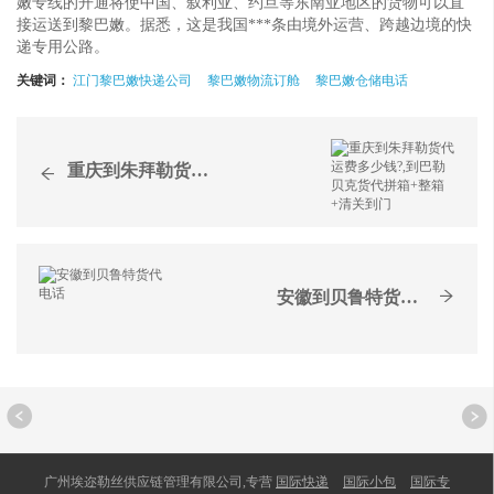
嫩专线的开通将使中国、叙利亚、约旦等东南亚地区的货物可以直
接运送到黎巴嫩。据悉，这是我国***条由境外运营、跨越边境的快
递专用公路。
关键词：
江门黎巴嫩快递公司
黎巴嫩物流订舱
黎巴嫩仓储电话
重庆到朱拜勒货代运费多少...
安徽到贝鲁特货代电话
广州埃迩勒丝供应链管理有限公司,专营
国际快递
国际小包
国际专