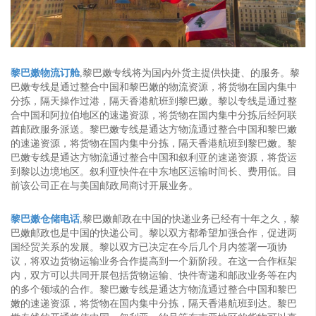
黎巴嫩物流订舱
,黎巴嫩专线将为国内外货主提供快捷、的服务。黎
巴嫩专线是通过整合中国和黎巴嫩的物流资源，将货物在国内集中
分拣，隔天操作过港，隔天香港航班到黎巴嫩。黎以专线是通过整
合中国和阿拉伯地区的速递资源，将货物在国内集中分拣后经阿联
酋邮政服务派送。黎巴嫩专线是通达方物流通过整合中国和黎巴嫩
的速递资源，将货物在国内集中分拣，隔天香港航班到黎巴嫩。黎
巴嫩专线是通达方物流通过整合中国和叙利亚的速递资源，将货运
到黎以边境地区。叙利亚快件在中东地区运输时间长、费用低。目
前该公司正在与美国邮政局商讨开展业务。
黎巴嫩仓储电话
,黎巴嫩邮政在中国的快递业务已经有十年之久，黎
巴嫩邮政也是中国的快递公司。黎以双方都希望加强合作，促进两
国经贸关系的发展。黎以双方已决定在今后几个月内签署一项协
议，将双边货物运输业务合作提高到一个新阶段。在这一合作框架
内，双方可以共同开展包括货物运输、快件寄递和邮政业务等在内
的多个领域的合作。黎巴嫩专线是通达方物流通过整合中国和黎巴
嫩的速递资源，将货物在国内集中分拣，隔天香港航班到达。黎巴