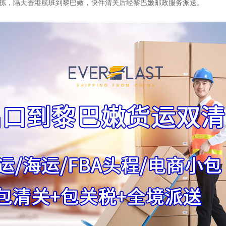
拣，隔天香港航班到黎巴嫩，快件清关后经黎巴嫩邮政服务派送。