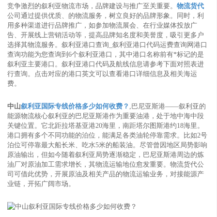
竞争激烈的叙利亚物流市场，品牌建设与推广至关重要。
物流货代
公司通过提供优质、的物流服务，树立良好的品牌形象。同时，利
用多种渠道进行品牌推广，如参加物流展会、在行业媒体投放广
告、开展线上营销活动等，提高品牌知名度和美誉度，吸引更多户
选择其物流服务。叙利亚港口查询_叙利亚港口代码运费查询网港口
查询功能为您查询到6个叙利亚港口，其中港口名称前有*标记的是
叙利亚主要港口。叙利亚港口代码及航线信息请参考下面对照表进
行查询。点击对应的港口英文可以查看港口详细信息及相关海运
费。
中山
叙利亚国际专线价格多少如何收费？
,巴尼亚斯港——叙利亚的
能源物流核心叙利亚的巴尼亚斯港作为重要油港，处于地中海中段
关键位置。它北距拉塔基亚港20海里，南距塔尔图斯港约18海里。
港口拥有多个不同功能的泊位，能满足各类油轮停靠需求。比如2号
泊位可停靠最大船长米、吃水5米的船装油。尽管曾因地区局势影响
原油输出，但如今随着叙利亚局势逐渐稳定，巴尼亚斯港周边的炼
油厂对原油加工需求增长，其物流运输地位愈发重要。物流货代公
司可借此优势，开展原油及相关产品的物流运输业务，对接能源产
业链，开拓广阔市场。