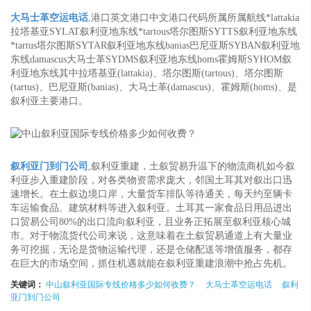
大马士革空运电话
,港口英文港口中文港口代码所属所属航线*lattakia
拉塔基亚SYLAT叙利亚地东线*tartous塔尔图斯SYTTS叙利亚地东线
*tartus塔尔图斯SYTAR叙利亚地东线banias巴尼亚斯SYBAN叙利亚地
东线damascus大马士革SYDMS叙利亚地东线homs霍姆斯SYHOM叙
利亚地东线其中拉塔基亚(lattakia)、塔尔图斯(tartous)、塔尔图斯
(tartus)、巴尼亚斯(banias)、大马士革(damascus)、霍姆斯(homs)、是
叙利亚主要港口。
叙利亚门到门公司
,叙利亚重建，土叙贸易升温下的物流商机如今叙
利亚步入重建阶段，对各类物资需求庞大，邻国土耳其对叙出口迅
速增长。在土叙边境口岸，大量货车排队等待通关，每天约至辆卡
车运输食品、建筑材料等进入叙利亚。土耳其一家食品日用品进出
口贸易公司80%的出口流向叙利亚，且业务正拓展至叙利亚核心城
市。对于物流货代公司来说，这意味着在土叙贸易通道上有大量业
务可挖掘，无论是货物运输代理，还是仓储配送等增值服务，都存
在巨大的市场空间，抓住机遇就能在叙利亚重建浪潮中抢占先机。
关键词：
中山叙利亚国际专线价格多少如何收费？
大马士革空运电话
叙利
亚门到门公司