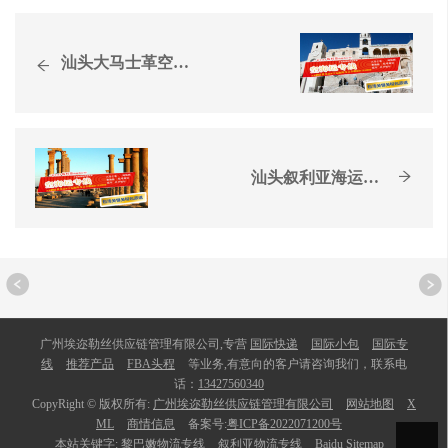
汕头大马士革空运含税双清...
汕头叙利亚海运公司,叙利...
广州埃迩勒丝供应链管理有限公司,专营
国际快递
国际小包
国际专
线
推荐产品
FBA头程
等业务,有意向的客户请咨询我们，联系电
话：
13427560340
CopyRight © 版权所有:
广州埃迩勒丝供应链管理有限公司
网站地图
X
ML
商情信息
备案号:
粤ICP备2022071200号
本站关键字:
黎巴嫩物流专线
叙利亚物流专线
Baidu Sitemap