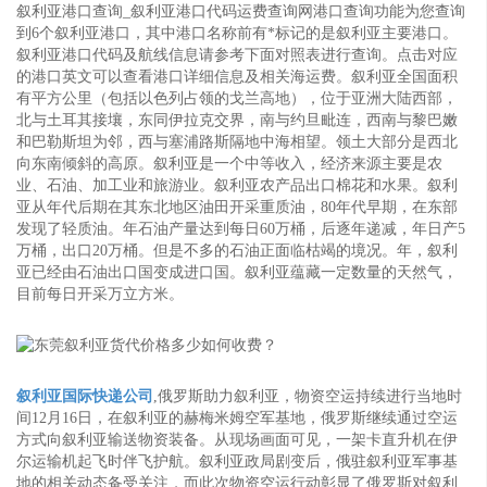
叙利亚港口查询_叙利亚港口代码运费查询网港口查询功能为您查询
到6个叙利亚港口，其中港口名称前有*标记的是叙利亚主要港口。
叙利亚港口代码及航线信息请参考下面对照表进行查询。点击对应
的港口英文可以查看港口详细信息及相关海运费。叙利亚全国面积
有平方公里（包括以色列占领的戈兰高地），位于亚洲大陆西部，
北与土耳其接壤，东同伊拉克交界，南与约旦毗连，西南与黎巴嫩
和巴勒斯坦为邻，西与塞浦路斯隔地中海相望。领土大部分是西北
向东南倾斜的高原。叙利亚是一个中等收入，经济来源主要是农
业、石油、加工业和旅游业。叙利亚农产品出口棉花和水果。叙利
亚从年代后期在其东北地区油田开采重质油，80年代早期，在东部
发现了轻质油。年石油产量达到每日60万桶，后逐年递减，年日产5
万桶，出口20万桶。但是不多的石油正面临枯竭的境况。年，叙利
亚已经由石油出口国变成进口国。叙利亚蕴藏一定数量的天然气，
目前每日开采万立方米。
叙利亚国际快递公司
,俄罗斯助力叙利亚，物资空运持续进行​当地时
间12月16日，在叙利亚的赫梅米姆空军基地，俄罗斯继续通过空运
方式向叙利亚输送物资装备。从现场画面可见，一架卡直升机在伊
尔运输机起飞时伴飞护航。叙利亚政局剧变后，俄驻叙利亚军事基
地的相关动态备受关注，而此次物资空运行动彰显了俄罗斯对叙利