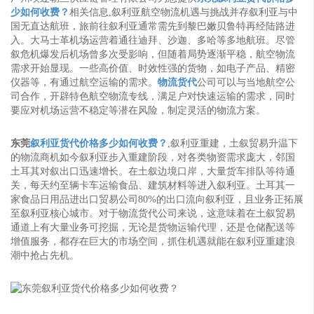
少如何收费？
相关信息,叙利亚航空物流机遇与挑战并存叙利亚与中
国无直达航班，旅前往叙利亚通常需先到黎巴嫩贝鲁特再经陆路进
入。大马士革机场运营着通往迪拜、沙迦、多哈等多地航班。尽管
叙危机爆发后机场曾多次受影响，但随着局势逐渐平稳，航空物流
需求开始显现。一些高价值、时效性强的货物，如电子产品、精密
仪器等，有通过航空运输的需求。
物流货代
公司可以与当地航空公
司合作，开辟特色航空物流专线，满足户对快速运输的需求，同时
要应对机场运营不稳定等潜在风险，制定灵活的物流方案。
东莞
叙利亚货代价格多少如何收费？
,叙利亚重建，土叙贸易升温下
的物流商机如今叙利亚步入重建阶段，对各类物资需求庞大，邻国
土耳其对叙出口迅速增长。在土叙边境口岸，大量货车排队等待通
关，每天约至辆卡车运输食品、建筑材料等进入叙利亚。土耳其一
家食品日用品进出口贸易公司80%的出口流向叙利亚，且业务正拓展
至叙利亚核心城市。对于物流货代公司来说，这意味着在土叙贸易
通道上有大量业务可挖掘，无论是货物运输代理，还是仓储配送等
增值服务，都存在巨大的市场空间，抓住机遇就能在叙利亚重建浪
潮中抢占先机。