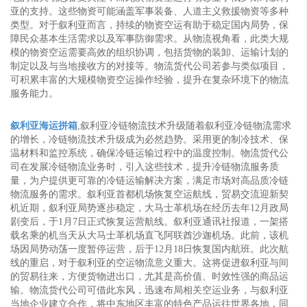
亚的支持。这些物资可能涵盖军事装备、人道主义救援物资等多种
类型。对于叙利亚而言，持续的物资空运有助于稳定国内局势，保
障民众基本生活需求以及军事防御需求。从物流视角看，此类大规
模的物资空运需要高效的组织协调，包括货物的装卸、运输计划的
制定以及与当地接收方的对接等。物流货代公司若参与类似项目，
可积累丰富的大规模物资空运操作经验，提升在复杂环境下的物流
服务能力。
叙利亚海运拼箱
,叙利亚冷链物流技术升级随着叙利亚冷链物流需求
的增长，冷链物流技术升级成为必然趋势。采用更的制冷技术、保
温材料和监控系统，确保冷链运输过程中的温度控制。物流货代公
司在发展冷链物流业务时，引入这些技术，提升冷链物流服务质
量，为户提供更可靠的冷链运输解决方案，满足市场对高品质冷链
物流服务的需求。叙利亚首都机场恢复空运航线，贸易交流迎新契
机​近期，叙利亚局势逐步稳定，大马士革机场在经历去年12月政局
剧变后，于1月7日正式恢复运营航线。叙利亚通讯社报道，一架搭
载名乘的机当天从大马士革机场直飞阿联酋沙迦机场。此前，该机
场因局势动荡一度暂停运营，后于12月18日恢复国内航班。此次航
线的重启，对于叙利亚的空运物流意义重大。这将促进叙利亚与间
的贸易往来，方便货物进出口，尤其是高价值、时效性强的商品运
输。物流货代公司可借此东风，迅速布局相关空运业务，与叙利亚
当地企业建立合作，将中东地区丰富的特色产品运往世界各地，同